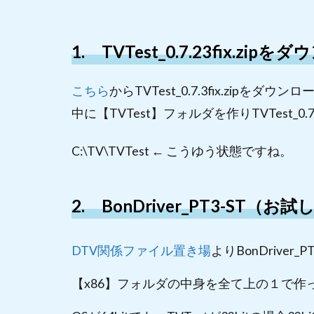
5.
TVTest
を起動
1. TVTest_0.7.23fix.zip
し設定
こちら
からTVTest_0.7.3fix.zip
中に【TVTest】フォルダを作りTVTest_0
C:\TV\TVTest ← こうゆう状態ですね。
2. BonDriver_PT3-S
DTV関係ファイル置き場
よりBonDrive
【x86】フォルダの中身を全て上の１で作っ