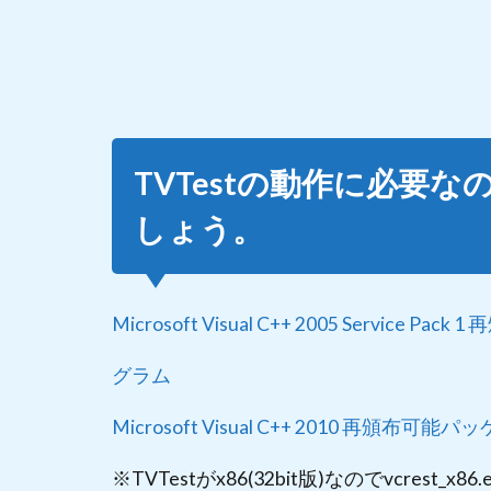
1.2
2.
BonDriver_PT3-
ST（お試し人柱
版４）をダウン
ロード
TVTestの動作に必要
1.3
3.
ChListSet_PT3(チ
しょう。
ャンネルリストセ
ット)をダウンロ
ードし解凍
Microsoft Visual C++ 2005 Servi
1.4
4.
CATV（ケ
グラム
ーブルテ
レビ）の
Microsoft Visual C++ 2010 再頒布可能パッ
場合
1.5
※TVTestがx86(32bit版)なのでvcrest