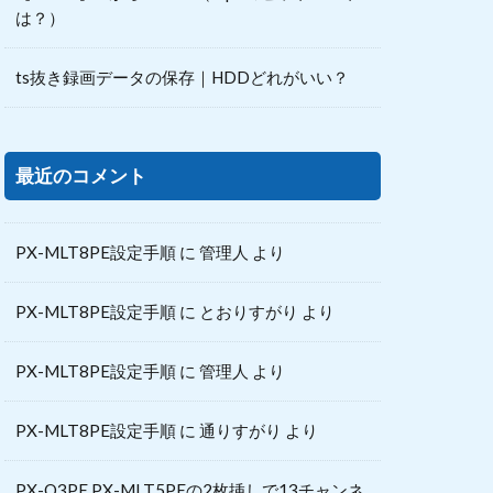
は？）
ts抜き録画データの保存｜HDDどれがいい？
最近のコメント
PX-MLT8PE設定手順
に
管理人
より
PX-MLT8PE設定手順
に
とおりすがり
より
PX-MLT8PE設定手順
に
管理人
より
PX-MLT8PE設定手順
に
通りすがり
より
PX-Q3PE,PX-MLT5PEの2枚挿しで13チャンネ