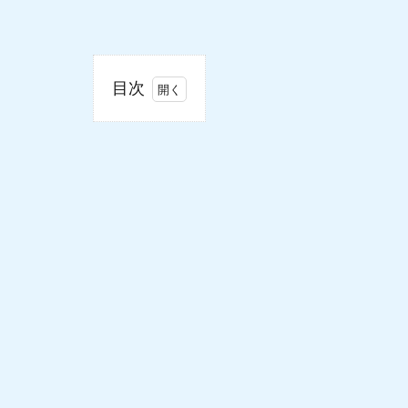
目次
1
TVTest
の動作
に必要
なの
で、以
下をイ
ンスト
ールし
ましょ
う。
1.1
1.
TVTest_0.7.23fix.zip
をダウンロード