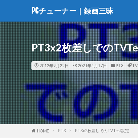
PCチューナー｜録画三昧
PT3x2枚差しでのTVTe
2012年9月22日
2021年4月17日
PT3
TV
PT3
PT3x2枚差しでのTVTest設定
HOME