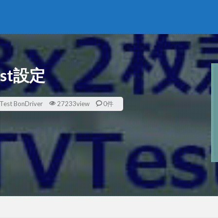
st設定
Test BonDriver
27233view
0件