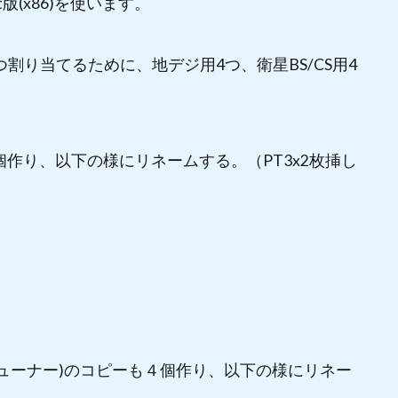
bit版(x86)を使います。
ずつ割り当てるために、地デジ用4つ、衛星BS/CS用4
コピーを４個作り、以下の様にリネームする。（PT3x2枚挿し
BS/CS用チューナー)のコピーも４個作り、以下の様にリネー