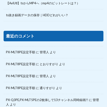
【AviUtl】tsからMP4へ（mp4のビットレートは？）
ts抜き録画データの保存｜HDDどれがいい？
最近のコメント
PX-MLT8PE設定手順
に
管理人
より
PX-MLT8PE設定手順
に
とおりすがり
より
PX-MLT8PE設定手順
に
管理人
より
PX-MLT8PE設定手順
に
通りすがり
より
PX-Q3PE,PX-MLT5PEの2枚挿しで13チャンネル同時録画!!
に
管理
人
より