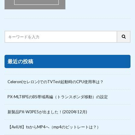
最近の投稿
Celeron(セレロン)でのTVTest起動時のCPU使用率は？
PX-MLT8PEのBS帯域再編（トランスポンダ移動）の設定
新製品PX-W3PE5が出ました！(2020年12月)
【AviUtl】tsからMP4へ（mp4のビットレートは？）