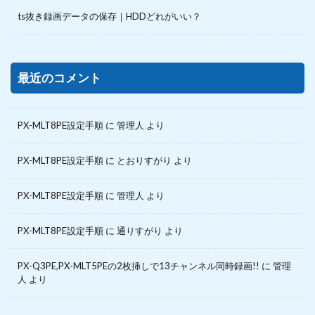
ts抜き録画データの保存｜HDDどれがいい？
最近のコメント
PX-MLT8PE設定手順
に
管理人
より
PX-MLT8PE設定手順
に
とおりすがり
より
PX-MLT8PE設定手順
に
管理人
より
PX-MLT8PE設定手順
に
通りすがり
より
PX-Q3PE,PX-MLT5PEの2枚挿しで13チャンネル同時録画!!
に
管理
人
より