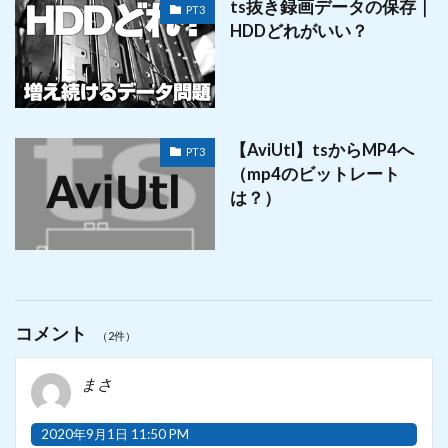
ts抜き録画データの保存｜
PT3
HDDどれがいい？
【AviUtl】tsからMP4へ
PT3
（mp4のビットレート
は？）
コメント
（2件）
まさ
2020年9月1日 11:50 PM